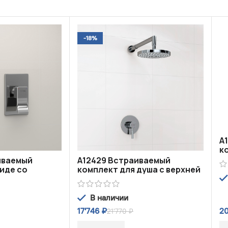
-18%
A
к
ш
иваемый
A12429 Встраиваемый
иде со
комплект для душа с верхней
душевой насадкой
В наличии
17'746
₽
2
21'770
₽