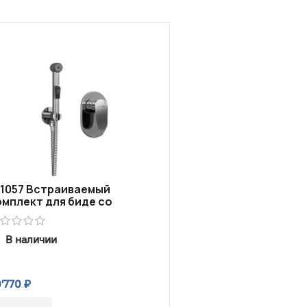
11057 Встраиваемый
омплект для биде со
лангом 120 см
В наличии
0'770
₽