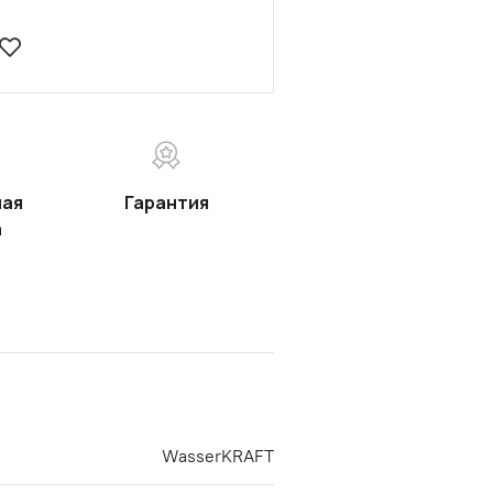
ная
Гарантия
а
WasserKRAFT