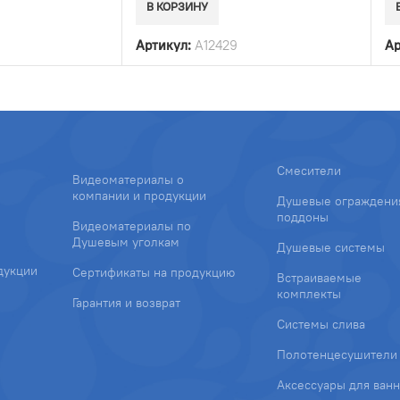
В КОРЗИНУ
Артикул:
A12429
Ар
Смесители
Видеоматериалы о
компании и продукции
Душевые ограждени
поддоны
Видеоматериалы по
Душевым уголкам
Душевые системы
дукции
Сертификаты на продукцию
Встраиваемые
комплекты
Гарантия и возврат
Системы слива
Полотенцесушители
Аксессуары для ван