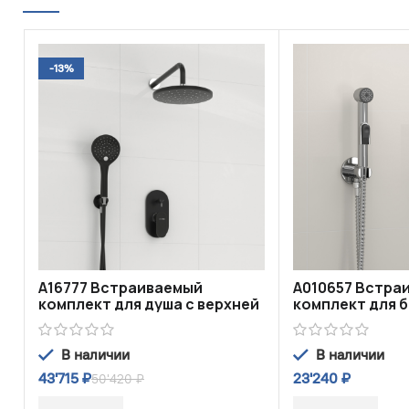
-13%
A16777 Встраиваемый
A010657 Встра
комплект для душа с верхней
комплект для б
душевой насадкой и лейкой
шлангом 120 см
В наличии
В наличии
43'715
₽
23'240
₽
50'420
₽