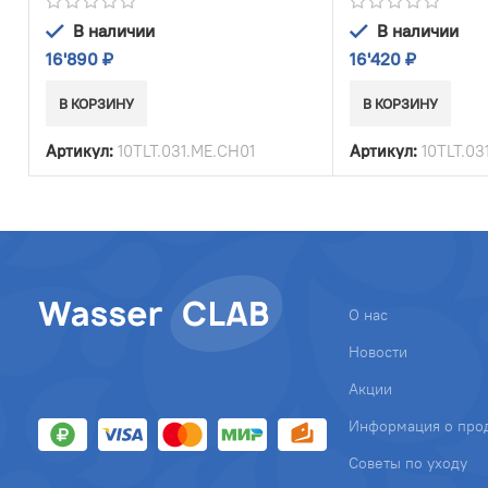
бачок
В наличии
В наличии
16'890
₽
16'420
₽
В КОРЗИНУ
В КОРЗИНУ
Артикул:
10TLT.031.ME.CH01
Артикул:
10TLT.03
О нас
Новости
Акции
Информация о про
Советы по уходу