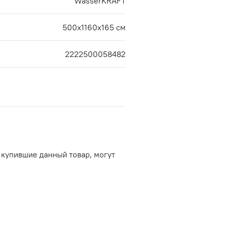
WasserKRAFT
500х1160х165 см
2222500058482
 купившие данный товар, могут