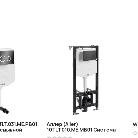
0TLT.031.ME.PB01
Аллер (Aller)
W
 смывной
10TLT.010.ME.MB01 Система
инсталляции для унитазов