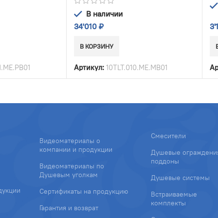
В наличии
34'010
₽
3'
В КОРЗИНУ
1.ME.PB01
Артикул:
10TLT.010.ME.MB01
Ар
Смесители
Видеоматериалы о
компании и продукции
Душевые ограждени
поддоны
Видеоматериалы по
Душевым уголкам
Душевые системы
дукции
Сертификаты на продукцию
Встраиваемые
комплекты
Гарантия и возврат