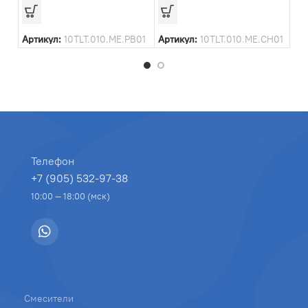
Ар
Артикул:
10TLT.010.ME.PB01
Артикул:
10TLT.010.ME.CH01
Телефон
+7 (905) 532-97-38
10:00 — 18:00 (мск)
Смесители