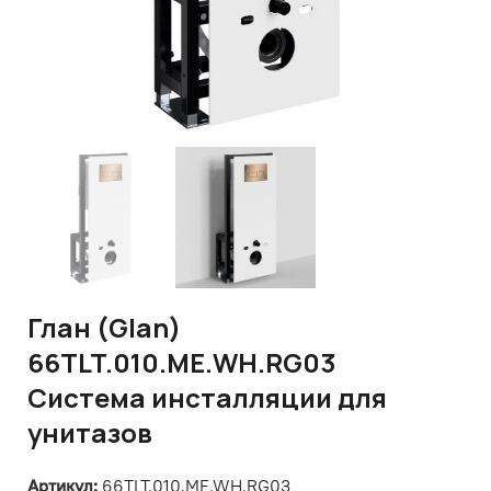
Глан (Glan)
66TLT.010.ME.WH.RG03
Система инсталляции для
унитазов
Артикул:
66TLT.010.ME.WH.RG03