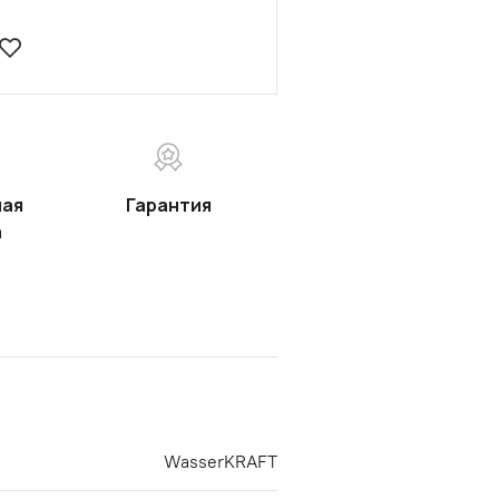
ная
Гарантия
а
WasserKRAFT