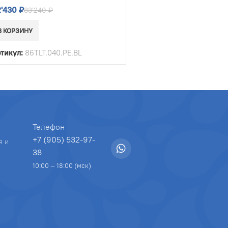
2'430
₽
83'240
₽
В КОРЗИНУ
тикул:
86TLT.040.PE.BL
Телефон
+7 (905) 532-97-
я и
38
10:00 — 18:00 (мск)