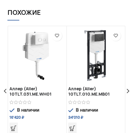
ПОХОЖИЕ
Аллер (Aller)
Аллер (Aller)
MG
10TLT.031.ME.WH01
10TLT.010.ME.MB01
Встраиваемый смывной
Система инсталляции
бачок
для унитазов
В наличии
В наличии
12
16'420
₽
34'010
₽