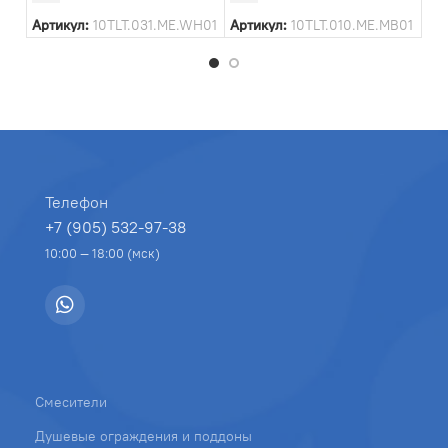
Ар
Артикул:
10TLT.031.ME.WH01
Артикул:
10TLT.010.ME.MB01
Телефон
+7 (905) 532-97-38
10:00 — 18:00 (мск)
Смесители
Душевые ограждения и поддоны