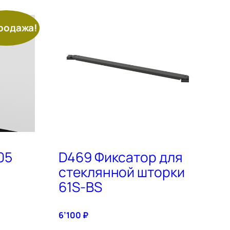
родажа!
05
D469 Фиксатор для
стеклянной шторки
61S-BS
6’100
₽