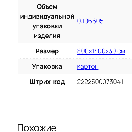
Объем
индивидуальной
0,106605
упаковки
изделия
Размер
800х1400х30 см
Упаковка
картон
Штрих-код
2222500073041
Похожие