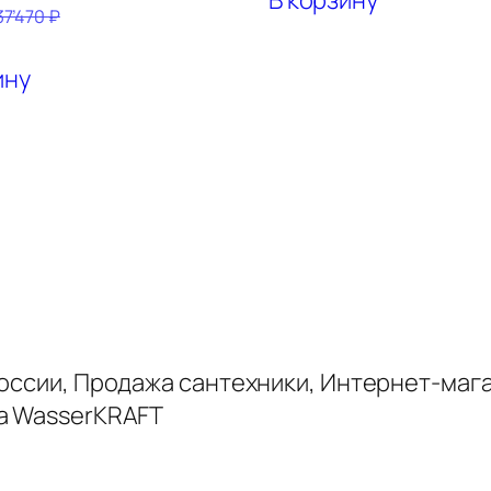
37’470
₽
ину
России, Продажа сантехники, Интернет-маг
да WasserKRAFT