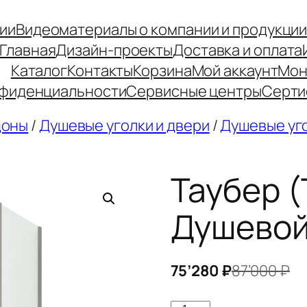
ии
Видеоматериалы о компании и продукци
Главная
Дизайн-проекты
Доставка и оплата
Каталог
Контакты
Корзина
Мой аккаунт
Мон
нфиденциальности
Сервисные центры
Серти
доны
/
Душевые уголки и двери
/
Душевые уг
Таубер (
Душевой
75’280
₽
87’000
₽