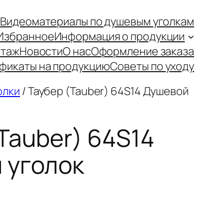
и
Видеоматериалы по душевым уголкам
Избранное
Информация о продукции
таж
Новости
О нас
Оформление заказа
фикаты на продукцию
Советы по уходу
олки
/ Таубер (Tauber) 64S14 Душевой
Tauber) 64S14
 уголок