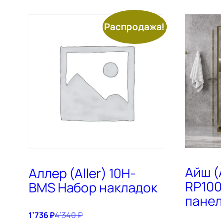
Распродажа!
Айш (
Аллер (Aller) 10H-
RP100
BMS Набор накладок
пане
1’736
₽
4’340
₽