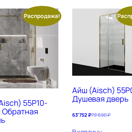
Распродажа!
Расп
Айш (Aisch) 55P
Душевая дверь
Aisch) 55P10-
 Обратная
63’752
₽
79’690
₽
ль
В корзину