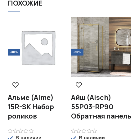
ПОХОЖИЕ
-
-30%
-20%
А
5
Альме (Alme)
Айш (Aisch)
д
15R-SK Набор
55P03-RP90
роликов
Обратная панель
В наличии
В наличии