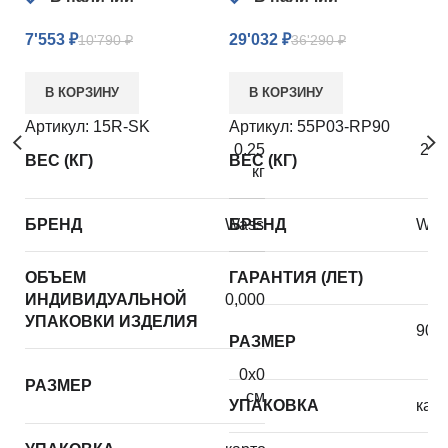
5
7'553
₽
29'032
₽
10'790
₽
36'290
₽
В КОРЗИНУ
В КОРЗИНУ
А
Артикул:
15R-SK
Артикул:
55P03-RP90
В
0.25
29.
ВЕС (КГ)
ВЕС (КГ)
кг
к
Б
БРЕНД
WasserKRAFT
БРЕНД
Was
Г
ОБЪЕМ
ГАРАНТИЯ (ЛЕТ)
ИНДИВИДУАЛЬНОЙ
0,00072
Р
УПАКОВКИ ИЗДЕЛИЯ
900
РАЗМЕР
У
0х0
РАЗМЕР
см
УПАКОВКА
кар
Ш