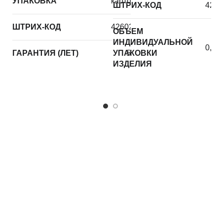
УПАКОВКА
картон
ШТРИХ-КОД
426
О
И
ШТРИХ-КОД
4260221728664
ОБЪЕМ
У
ИНДИВИДУАЛЬНОЙ
0,10
И
ГАРАНТИЯ (ЛЕТ)
УПАКОВКИ
5
ИЗДЕЛИЯ
Телефон
+7 (905) 532-97-38
10:00 — 18:00 (мск)