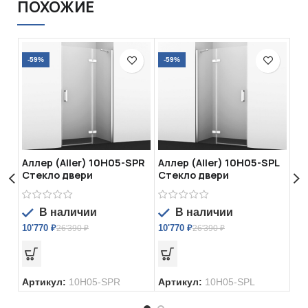
ПОХОЖИЕ
-59%
-59%
-2
Аллер (Aller) 10H05-SPR
Аллер (Aller) 10H05-SPL
Ай
Стекло двери
Стекло двери
Ду
В наличии
В наличии
10'770
₽
10'770
₽
63
26'390
₽
26'390
₽
Артикул:
10H05-SPR
Артикул:
10H05-SPL
Ар