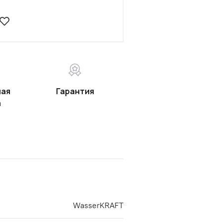
ная
Гарантия
а
WasserKRAFT