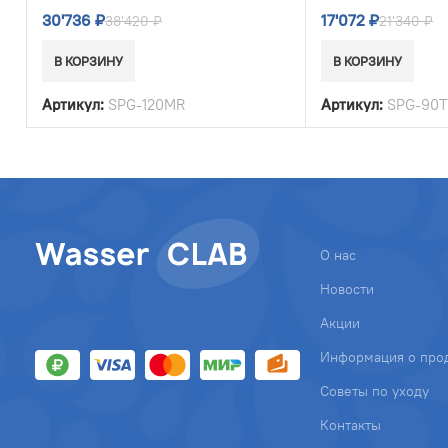
30'736
₽
17'072
₽
38'420
₽
21'340
₽
В КОРЗИНУ
В КОРЗИНУ
Артикул:
SPG-120MR
Артикул:
SPG-90
О нас
Новости
Акции
Информация о про
Советы по уходу
Контакты