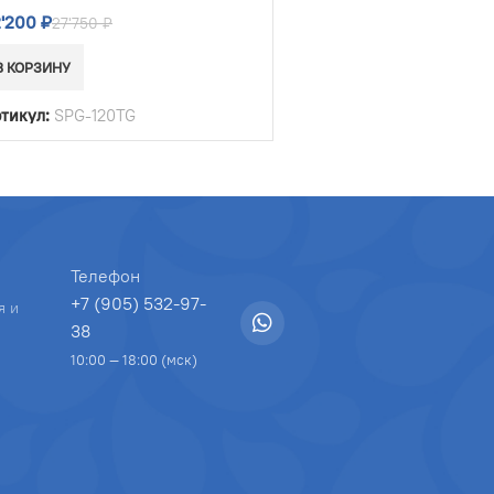
2'200
₽
27'750
₽
В КОРЗИНУ
тикул:
SPG-120TG
Телефон
+7 (905) 532-97-
я и
38
10:00 — 18:00 (мск)