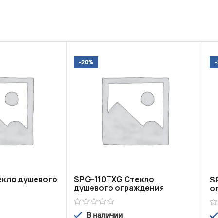
-20%
екло душевого
SPG-110TXG Стекло
S
душевого ограждения
о
В наличии