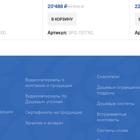
20'488
₽
2
25'610
₽
В КОРЗИНУ
TXG
Артикул:
SPG-110TXG
Ар
Смесители
Видеоматериалы о
компании и продукции
Душевые ограждени
поддоны
Видеоматериалы по
Душевым уголкам
Душевые системы
дукции
Сертификаты на продукцию
Встраиваемые
комплекты
Гарантия и возврат
Системы слива