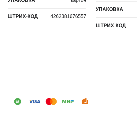
УПАКОВКА
картон
УПАКОВКА
ШТРИХ-КОД
4262381676557
ШТРИХ-КОД
О нас
Новости
Акции
Информация о про
Советы по уходу
Контакты