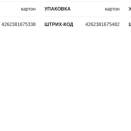
картон
УПАКОВКА
картон
4262381675338
ШТРИХ-КОД
4262381675482
Смесители
Видеоматериалы о
компании и продукции
Душевые ограждени
поддоны
Видеоматериалы по
Душевым уголкам
Душевые системы
дукции
Сертификаты на продукцию
Встраиваемые
комплекты
Гарантия и возврат
Системы слива
Полотенцесушители