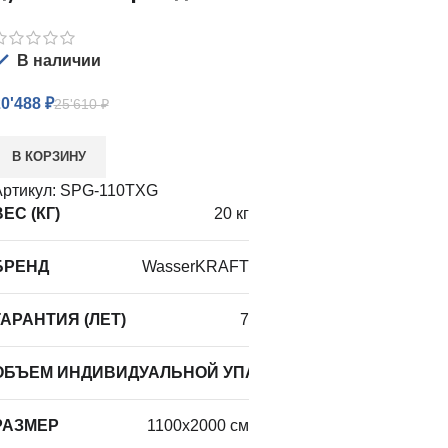
В наличии
20'488
₽
25'610
₽
В КОРЗИНУ
ртикул:
SPG-110TXG
ЕС (КГ)
20 кг
БРЕНД
WasserKRAFT
ГАРАНТИЯ (ЛЕТ)
7
КИ ИЗДЕЛИЯ
ОБЪЕМ ИНДИВИДУАЛЬНОЙ УПАКОВКИ ИЗДЕЛИЯ
0,1365
0,12
РАЗМЕР
1100х2000 см