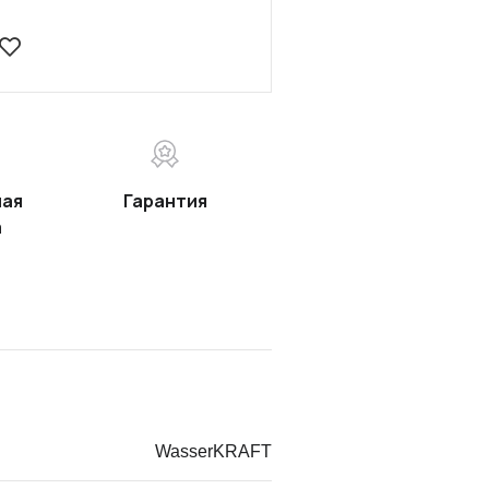
ная
Гарантия
а
WasserKRAFT