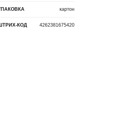
УПАКОВКА
картон
ШТРИХ-КОД
4262381675420
Телефон
+7 (905) 532-97-
я и
38
10:00 — 18:00 (мск)