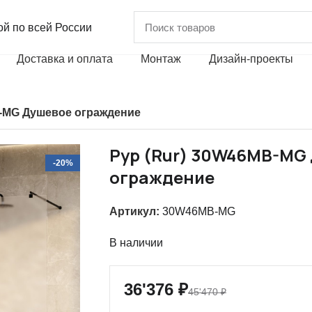
ой
по всей России
Доставка и оплата
Монтаж
Дизайн-проекты
B-MG Душевое ограждение
Рур (Rur) 30W46MB-MG
-20%
ограждение
Артикул:
30W46MB-MG
В наличии
36'376
₽
45'470
₽