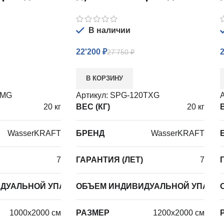
В наличии
22'200
₽
27'750
₽
В КОРЗИНУ
0MG
Артикул:
SPG-120TXG
А
20 кг
ВЕС (КГ)
20 кг
В
WasserKRAFT
БРЕНД
WasserKRAFT
7
ГАРАНТИЯ (ЛЕТ)
7
0,0225
ДУАЛЬНОЙ УПАКОВКИ ИЗДЕЛИЯ
ОБЪЕМ ИНДИВИДУАЛЬНОЙ УПАКОВ
0,1155
1000х2000 см
РАЗМЕР
1200х2000 см