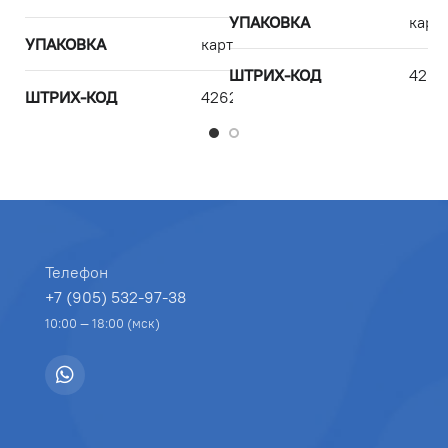
УПАКОВКА
карт
УПАКОВКА
картон
У
ШТРИХ-КОД
4262
ШТРИХ-КОД
4262381675390
Ш
Телефон
+7 (905) 532-97-38
10:00 — 18:00 (мск)