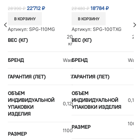
22'712
₽
18'784
₽
28'390
₽
23'480
₽
21
В КОРЗИНУ
В КОРЗИНУ
Артикул:
SPG-110MG
Артикул:
SPG-100TXG
А
20
20
ВЕС (КГ)
ВЕС (КГ)
В
кг
кг
БРЕНД
WasserKRAFT
БРЕНД
Wass
Б
ГАРАНТИЯ (ЛЕТ)
7
ГАРАНТИЯ (ЛЕТ)
Г
7
ОБЪЕМ
ОБЪЕМ
О
ИНДИВИДУАЛЬНОЙ
ИНДИВИДУАЛЬНОЙ
0,115
И
0,126
УПАКОВКИ
УПАКОВКИ ИЗДЕЛИЯ
У
ИЗДЕЛИЯ
И
1000
РАЗМЕР
1100х2000
РАЗМЕР
Р
см