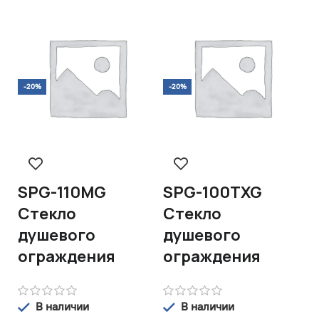
-20%
-20%
-
SPG-110MG
SPG-100TXG
S
Стекло
Стекло
С
душевого
душевого
д
ограждения
ограждения
о
В наличии
В наличии