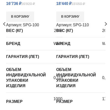
16'736
₽
18'440
₽
20'920
₽
23'050
₽
1
В КОРЗИНУ
В КОРЗИНУ
Артикул:
SPG-100
Артикул:
SPG-110
ВЕС (КГ)
20 кг
ВЕС (КГ)
20 к
А
В
БРЕНД
WasserKRAFT
БРЕНД
Was
Б
ГАРАНТИЯ (ЛЕТ)
ГАРАНТИЯ (ЛЕТ)
7
Г
ОБЪЕМ
ОБЪЕМ
ИНДИВИДУАЛЬНОЙ
ИНДИВИДУАЛЬНОЙ
О
0,1155
0,12
УПАКОВКИ
УПАКОВКИ
И
ИЗДЕЛИЯ
ИЗДЕЛИЯ
У
И
1000х2000
110
РАЗМЕР
РАЗМЕР
см
Р