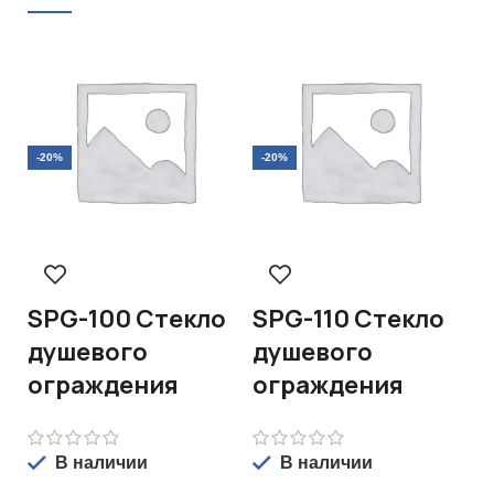
-20%
-20%
-
SPG-100 Стекло
SPG-110 Стекло
S
душевого
душевого
С
ограждения
ограждения
д
о
В наличии
В наличии