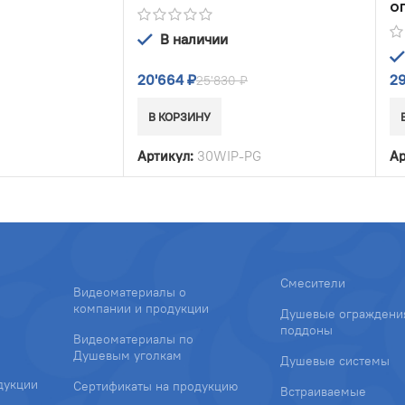
о
В наличии
20'664
₽
2
25'830
₽
В КОРЗИНУ
Артикул:
30WIP-PG
Ар
Смесители
Видеоматериалы о
компании и продукции
Душевые ограждени
поддоны
Видеоматериалы по
Душевым уголкам
Душевые системы
дукции
Сертификаты на продукцию
Встраиваемые