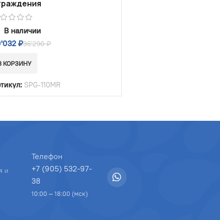
граждения
В наличии
9'032
₽
36'290
₽
В КОРЗИНУ
тикул:
SPG-110MR
Телефон
+7 (905) 532-97-
я и
38
10:00 — 18:00 (мск)