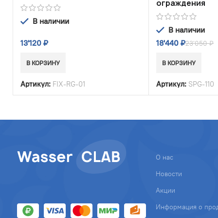
ограждения
В наличии
В наличии
13'120
₽
18'440
₽
23'050
₽
В КОРЗИНУ
В КОРЗИНУ
Артикул:
FIX-RG-01
Артикул:
SPG-110
О нас
Новости
Акции
Информация о про