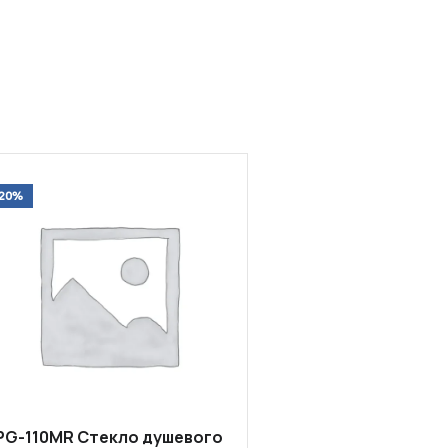
-20%
PG-110MR Стекло душевого