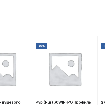
-20%
о душевого
Рур (Rur) 30WIP-PG Профиль
S