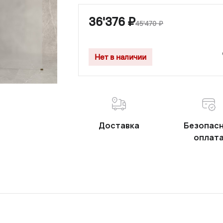
36'376
₽
45'470
₽
Нет в наличии
Доставка
Безопас
оплат