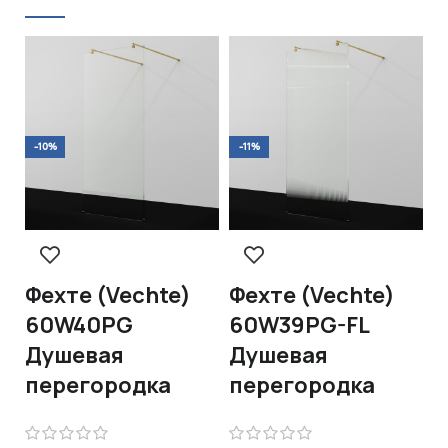
-10%
-11%
-
Фехте (Vechte)
Фехте (Vechte)
Ф
60W40PG
60W39PG-FL
6
Душевая
Душевая
Д
перегородка
перегородка
п