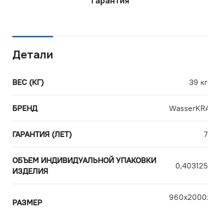
Гарантия
Детали
ВЕС (КГ)
39 кг
БРЕНД
WasserKRAFT
ГАРАНТИЯ (ЛЕТ)
7
ОБЪЕМ ИНДИВИДУАЛЬНОЙ УПАКОВКИ
0,403125
ИЗДЕЛИЯ
960х2000х80
РАЗМЕР
с