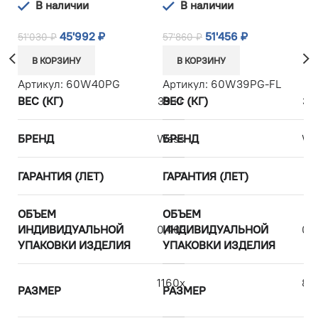
В наличии
В наличии
45'992
₽
51'456
₽
51'030
₽
57'860
₽
49
В КОРЗИНУ
В КОРЗИНУ
Артикул:
60W40PG
Артикул:
60W39PG-FL
А
ВЕС (КГ)
39 кг
ВЕС (КГ)
39
В
БРЕНД
WasserKRAFT
БРЕНД
Wa
Б
ГАРАНТИЯ (ЛЕТ)
ГАРАНТИЯ (ЛЕТ)
7
Г
ОБЪЕМ
ОБЪЕМ
О
ИНДИВИДУАЛЬНОЙ
0,403125
ИНДИВИДУАЛЬНОЙ
0,
И
УПАКОВКИ ИЗДЕЛИЯ
УПАКОВКИ ИЗДЕЛИЯ
У
1160х2000х800
86
РАЗМЕР
РАЗМЕР
Р
см