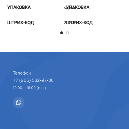
УПАКОВКА
картон
УПАКОВКА
ка
У
ШТРИХ-КОД
2222500075878
ШТРИХ-КОД
22
Ш
Телефон
+7 (905) 532-97-38
10:00 — 18:00 (мск)