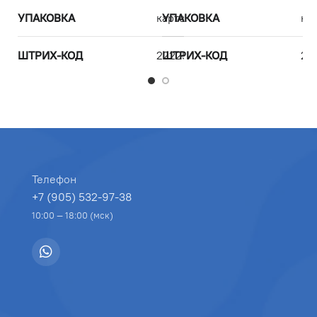
УПАКОВКА
картон
УПАКОВКА
ка
У
ШТРИХ-КОД
2222500075168
ШТРИХ-КОД
22
Ш
Телефон
+7 (905) 532-97-38
10:00 — 18:00 (мск)