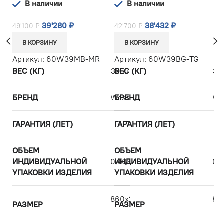
В наличии
В наличии
39'280
₽
38'432
₽
49'100
₽
42'700
₽
5
В КОРЗИНУ
В КОРЗИНУ
Артикул:
60W39MB-MR
Артикул:
60W39BG-TG
А
ВЕС (КГ)
39 кг
ВЕС (КГ)
39
В
БРЕНД
WasserKRAFT
БРЕНД
Wa
Б
ГАРАНТИЯ (ЛЕТ)
ГАРАНТИЯ (ЛЕТ)
7
Г
ОБЪЕМ
ОБЪЕМ
О
ИНДИВИДУАЛЬНОЙ
0,403125
ИНДИВИДУАЛЬНОЙ
0,
И
УПАКОВКИ ИЗДЕЛИЯ
УПАКОВКИ ИЗДЕЛИЯ
У
860х2000х800
86
РАЗМЕР
РАЗМЕР
Р
см