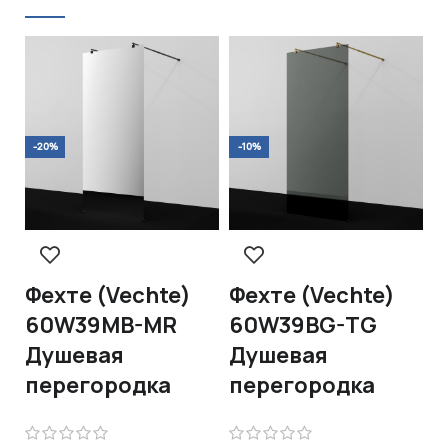
-20%
-10%
-
Фехте (Vechte)
Фехте (Vechte)
Ф
60W39MB-MR
60W39BG-TG
6
Душевая
Душевая
Д
перегородка
перегородка
п