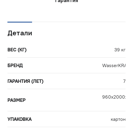
Гарантия
Детали
ВЕС (КГ)
39 кг
БРЕНД
WasserKRAFT
ГАРАНТИЯ (ЛЕТ)
7
960х2000х80
РАЗМЕР
с
УПАКОВКА
картон