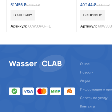
51'456
₽
40'144
₽
57'860
₽
50'180
₽
В КОРЗИНУ
В КОРЗИНУ
Артикул:
60W39PG-FL
Артикул:
60W39
О нас
Новости
Акции
Информация о про
Советы по уходу
Контакты