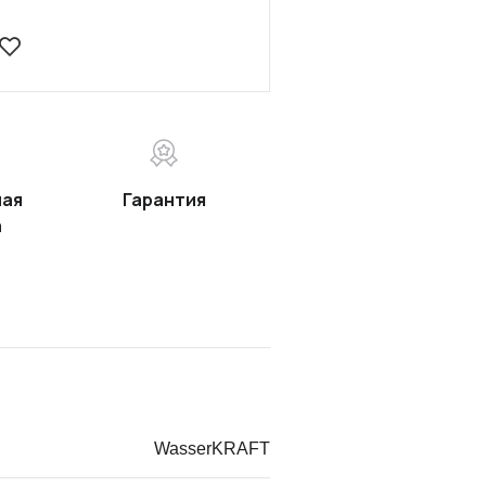
ная
Гарантия
а
WasserKRAFT