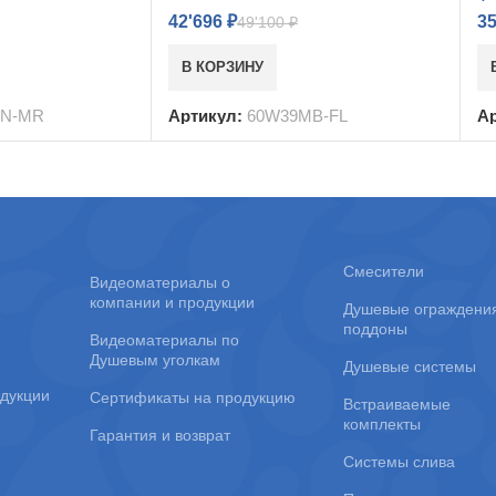
42'696
₽
3
49'100
₽
В КОРЗИНУ
BN-MR
Артикул:
60W39MB-FL
А
Смесители
Видеоматериалы о
компании и продукции
Душевые ограждени
поддоны
Видеоматериалы по
Душевым уголкам
Душевые системы
дукции
Сертификаты на продукцию
Встраиваемые
комплекты
Гарантия и возврат
Системы слива