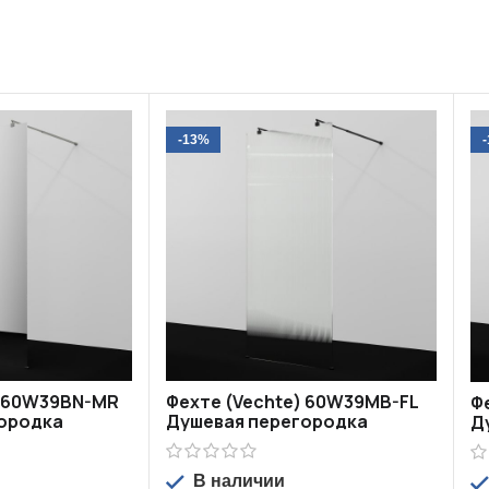
-13%
) 60W39BN-MR
Фехте (Vechte) 60W39MB-FL
Ф
ородка
Душевая перегородка
Д
В наличии