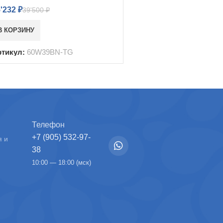
5'232
₽
39'500
₽
В КОРЗИНУ
ртикул:
60W39BN-TG
Телефон
+7 (905) 532-97-
я и
38
10:00 — 18:00 (мск)