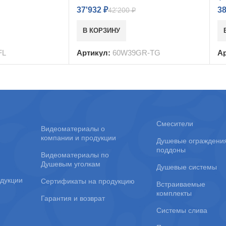
37'932
₽
3
42'200
₽
В КОРЗИНУ
FL
Артикул:
60W39GR-TG
А
Смесители
Видеоматериалы о
компании и продукции
Душевые ограждени
поддоны
Видеоматериалы по
Душевым уголкам
Душевые системы
дукции
Сертификаты на продукцию
Встраиваемые
комплекты
Гарантия и возврат
Системы слива