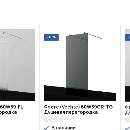
-10%
 60W39-FL
Фехте (Vechte) 60W39GR-TG
Ф
ородка
Душевая перегородка
Д
В наличии