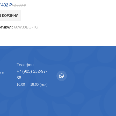
8'432
₽
42'700
₽
В КОРЗИНУ
ртикул:
60W39BG-TG
Телефон
+7 (905) 532-97-
я и
38
10:00 — 18:00 (мск)