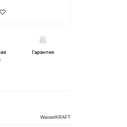
ная
Гарантия
а
WasserKRAFT