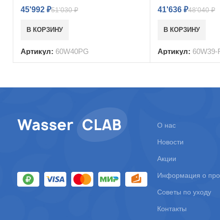
45'992
₽
41'636
₽
51'030
₽
48'040
₽
В КОРЗИНУ
В КОРЗИНУ
Артикул:
60W40PG
Артикул:
60W39-
О нас
Новости
Акции
Информация о про
Советы по уходу
Контакты