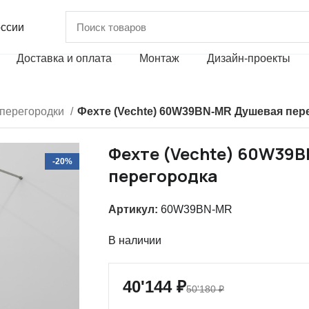
оссии
Доставка и оплата
Монтаж
Дизайн-проекты
перегородки
Фехте (Vechte) 60W39BN-MR Душевая пер
Фехте (Vechte) 60W39
-20%
перегородка
Артикул:
60W39BN-MR
В наличии
40'144
₽
50'180
₽